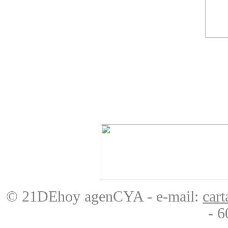
© 21DEhoy agenCYA - e-mail:
car
- 6