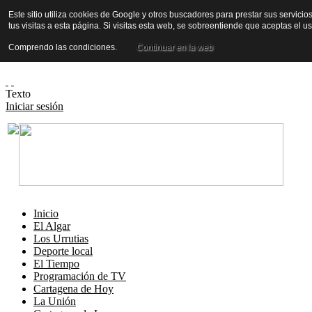
Este sitio utiliza cookies de Google y otros buscadores para prestar sus servicio
tus visitas a esta página. Si visitas esta web, se sobreentiende que aceptas el 
Comprendo las condiciones.
Continuar en la web
Texto
Iniciar sesión
Inicio
El Algar
Los Urrutias
Deporte local
El Tiempo
Programación de TV
Cartagena de Hoy
La Unión