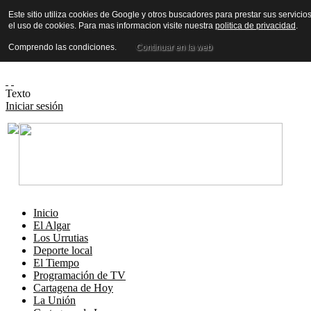
Este sitio utiliza cookies de Google y otros buscadores para prestar sus servicio
el uso de cookies. Para mas informacion visite nuestra
politica de privacidad
.
Comprendo las condiciones.
Continuar en la web
Texto
Iniciar sesión
Inicio
El Algar
Los Urrutias
Deporte local
El Tiempo
Programación de TV
Cartagena de Hoy
La Unión