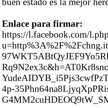
buen estado es la mejor here
Enlace para firmar:
https://l.facebook.com/l.ph
u=http%3A%2F%2Fchng.
97WKT5ABtQyJEF9Yo5R
Rq9N2ex3c&h=AT0Kr8snc
YudeAIDYB_i5Pjs3cwfPz
4p-35Phn64na8LjyqXpPR
G4MM2cuHDEOQ9tW_SMS