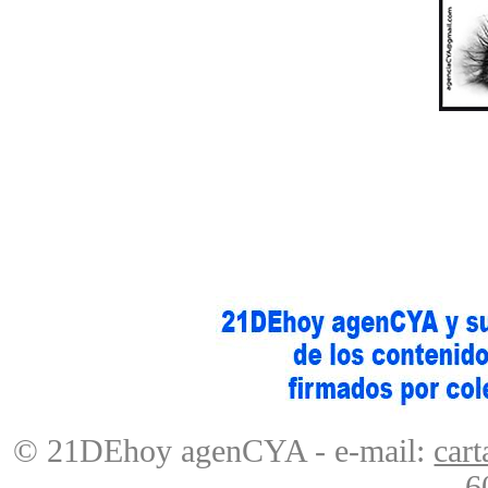
© 21DEhoy agenCYA - e-mail:
car
- 6