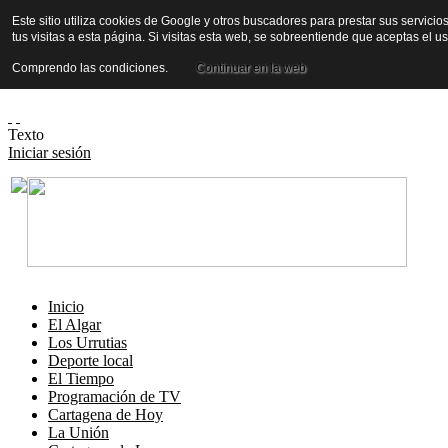
Este sitio utiliza cookies de Google y otros buscadores para prestar sus servicio
tus visitas a esta página. Si visitas esta web, se sobreentiende que aceptas el 
Comprendo las condiciones.
Continuar en la web
Texto
Iniciar sesión
Inicio
El Algar
Los Urrutias
Deporte local
El Tiempo
Programación de TV
Cartagena de Hoy
La Unión