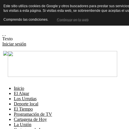
Este sitio utiliza cookies de Google y otros buscadores para prestar sus servicio
tus visitas a esta página. Si visitas esta web, se sobreentiende que aceptas el 
Comprendo las condiciones.
Continuar en la web
Texto
Iniciar sesión
Inicio
El Algar
Los Urrutias
Deporte local
El Tiempo
Programación de TV
Cartagena de Hoy
La Unión