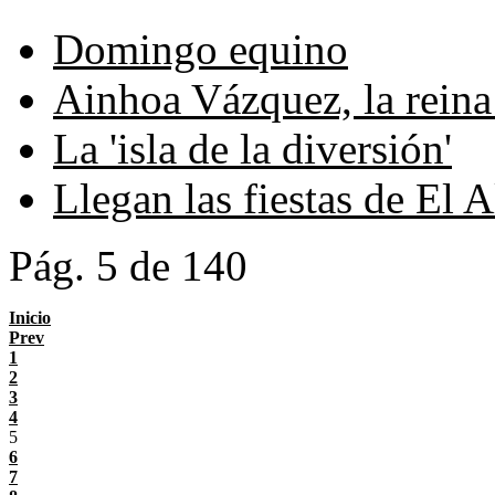
Domingo equino
Ainhoa Vázquez, la reina 
La 'isla de la diversión'
Llegan las fiestas de El A
Pág. 5 de 140
Inicio
Prev
1
2
3
4
5
6
7