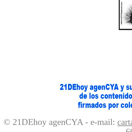
© 21DEhoy agenCYA - e-mail:
car
- 6