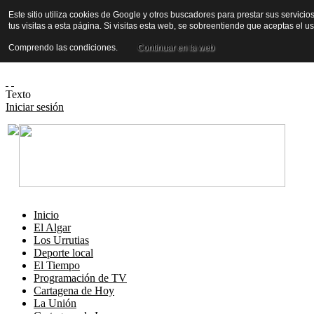
Este sitio utiliza cookies de Google y otros buscadores para prestar sus servicio
tus visitas a esta página. Si visitas esta web, se sobreentiende que aceptas el 
Comprendo las condiciones.
Continuar en la web
Texto
Iniciar sesión
Inicio
El Algar
Los Urrutias
Deporte local
El Tiempo
Programación de TV
Cartagena de Hoy
La Unión