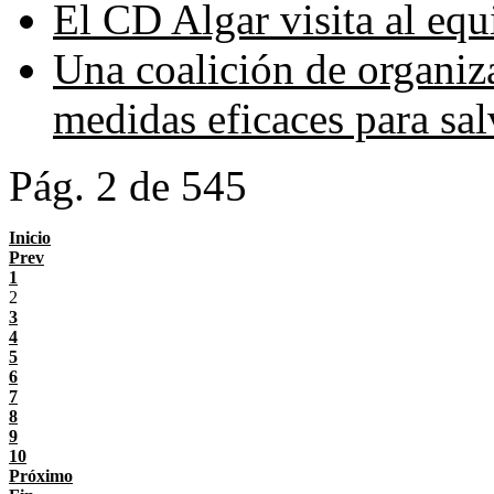
El CD Algar visita al eq
Una coalición de organiza
medidas eficaces para sa
Pág. 2 de 545
Inicio
Prev
1
2
3
4
5
6
7
8
9
10
Próximo