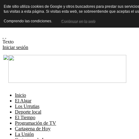
Este sitio utiliza cookies de Google y otros buscadores para prestar sus servicio
tus visitas a esta página. Si visitas esta web, se sobreentiende que aceptas el 
Comprendo las condiciones.
Continuar en la web
Texto
Iniciar sesión
Inicio
El Algar
Los Urrutias
Deporte local
El Tiempo
Programación de TV
Cartagena de Hoy
La Unión