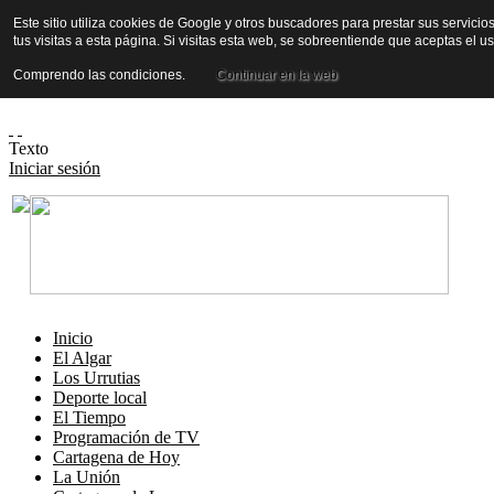
Este sitio utiliza cookies de Google y otros buscadores para prestar sus servicio
tus visitas a esta página. Si visitas esta web, se sobreentiende que aceptas el 
Comprendo las condiciones.
Continuar en la web
Texto
Iniciar sesión
Inicio
El Algar
Los Urrutias
Deporte local
El Tiempo
Programación de TV
Cartagena de Hoy
La Unión