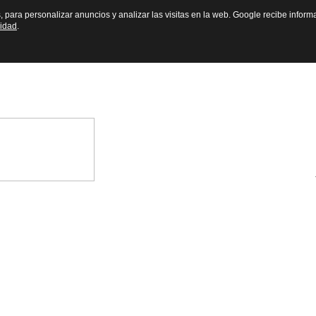
s, para personalizar anuncios y analizar las visitas en la web. Google recibe inform
cidad
.