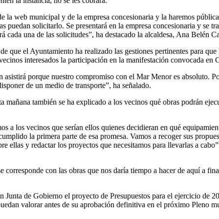
ten la instancia, no se les cobrará.
de la web municipal y de la empresa concesionaria y la haremos pública 
s puedan solicitarlo. Se presentará en la empresa concesionaria y se tra
ará cada una de las solicitudes”, ha destacado la alcaldesa, Ana Belén Ca
 de que el Ayuntamiento ha realizado las gestiones pertinentes para que 
os vecinos interesados la participación en la manifestación convocada e
 asistirá porque nuestro compromiso con el Mar Menor es absoluto. Po
 disponer de un medio de transporte”, ha señalado.
ta mañana también se ha explicado a los vecinos qué obras podrán ejecu
 a los vecinos que serían ellos quienes decidieran en qué equipamient
umplido la primera parte de esa promesa. Vamos a recoger sus propuest
re ellas y redactar los proyectos que necesitamos para llevarlas a cabo”,
e corresponde con las obras que nos daría tiempo a hacer de aquí a fina
 Junta de Gobierno el proyecto de Presupuestos para el ejercicio de 20
puedan valorar antes de su aprobación definitiva en el próximo Pleno mun