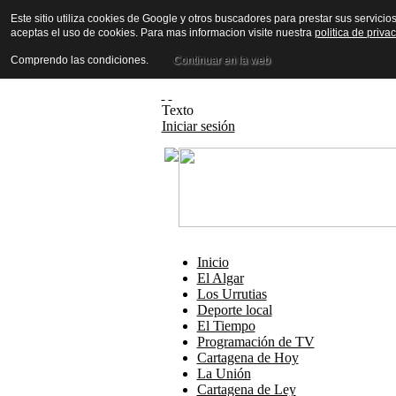
Este sitio utiliza cookies de Google y otros buscadores para prestar sus servicio
aceptas el uso de cookies. Para mas informacion visite nuestra
politica de priva
Comprendo las condiciones.
Continuar en la web
Texto
Iniciar sesión
Inicio
El Algar
Los Urrutias
Deporte local
El Tiempo
Programación de TV
Cartagena de Hoy
La Unión
Cartagena de Ley