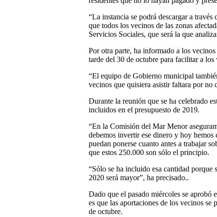
residentes que no lo hayan pagado y presen
“La instancia se podrá descargar a través 
que todos los vecinos de las zonas afectada
Servicios Sociales, que será la que analiz
Por otra parte, ha informado a los vecinos
tarde del 30 de octubre para facilitar a l
“El equipo de Gobierno municipal también
vecinos que quisiera asistir faltara por no
Durante la reunión que se ha celebrado es
incluidos en el presupuesto de 2019.
“En la Comisión del Mar Menor aseguramos
debemos invertir ese dinero y hoy hemos c
puedan ponerse cuanto antes a trabajar sob
que estos 250.000 son sólo el principio.
“Sólo se ha incluido esa cantidad porque s
2020 será mayor”, ha precisado..
Dado que el pasado miércoles se aprobó en
es que las aportaciones de los vecinos se 
de octubre.