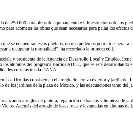
a de 250.000 para obras de equipamiento e infraestructuras de los pue
mo para acometer las obras que sean necesarias para paliar los efectos de
a que se encuentran estos pueblos, no nos podemos permitir esperar a la
ar a recuperar la normalidad”, ha recordado la primera edil.
 concejala y presidenta de la Agencia de Desarrollo Local y Empleo, Ire
do los alumnos del programa Barrios ADLE, que se está desarrollando e
lidades costeras tras la DANA.
n Los Urrutias consisten en el arreglo de terraza exterior y jardín del L
glo de los jardines de la plaza de México, y las adecuaciones tanto del 
realizando arreglos de pintura, reparación de bancos y limpieza de jardi
Viejos. Además del arreglo de losas rotas y levantadas en algunas de la