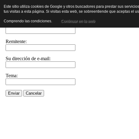
Este sitio utiliza cookies de Google y otros buscadores para prestar sus servicio
tus visitas a esta página. Si visitas esta web, se sobreentiende que aceptas el 
Enviar este enlace a un amigo por e-mail
Comprendo las condiciones.
Continuar en la web
Enviar e-mail a::
Remitente:
Su dirección de e-mail:
Tema:
Enviar
Cancelar