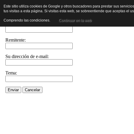
Este sitio utiliza cookies de Google y otros buscadores para prestar sus servicio
tus visitas a esta página. Si visitas esta web, se sobreentiende que aceptas el 
Enviar este enlace a un amigo por e-mail
Comprendo las condiciones.
Continuar en la web
Enviar e-mail a::
Remitente:
Su dirección de e-mail:
Tema:
Enviar
Cancelar