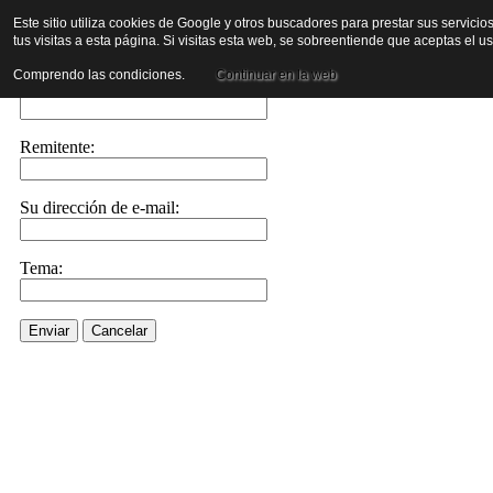
Este sitio utiliza cookies de Google y otros buscadores para prestar sus servicio
tus visitas a esta página. Si visitas esta web, se sobreentiende que aceptas el 
Enviar este enlace a un amigo por e-mail
Comprendo las condiciones.
Continuar en la web
Enviar e-mail a::
Remitente:
Su dirección de e-mail:
Tema:
Enviar
Cancelar