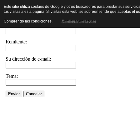
Este sitio utiliza cookies de Google y otros buscadores para prestar sus servicio
tus visitas a esta página. Si visitas esta web, se sobreentiende que aceptas el 
Enviar este enlace a un amigo por e-mail
Comprendo las condiciones.
Continuar en la web
Enviar e-mail a::
Remitente:
Su dirección de e-mail:
Tema:
Enviar
Cancelar